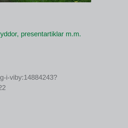
yddor, presentartiklar m.m.
ng-i-viby:14884243?
22